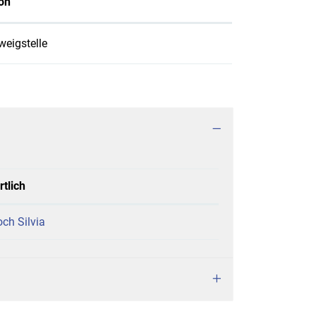
on
eigstelle
tlich
ch Silvia