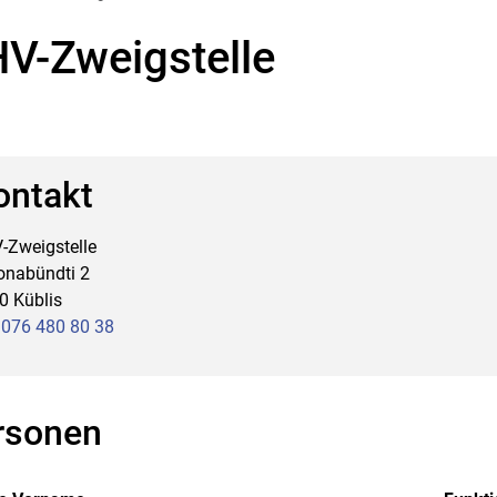
V-Zweigstelle
ontakt
gehörige Objekte
-Zweigstelle
onabündti 2
0 Küblis
.
076 480 80 38
rsonen