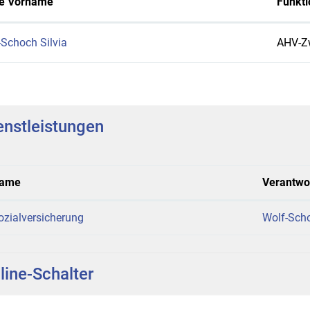
e Vorname
Funkti
-Schoch Silvia
AHV-Zw
enstleistungen
ame
Verantwor
ozialversicherung
Wolf-Scho
line-Schalter