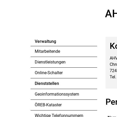
AH
Verwaltung
K
Zu
Mitarbeitende
AHV
Dienstleistungen
Chr
724
Online-Schalter
Tel
Dienststellen
(ausgewählt)
Geoinformationssystem
Pe
ÖREB-Kataster
Wichtige Telefonnummern