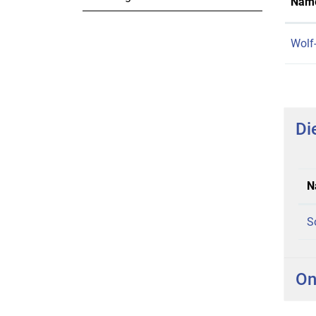
Nam
Wolf
Di
N
S
On