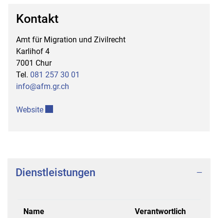
Kontakt
Zugehörige Objekte
Amt für Migration und Zivilrecht
Karlihof 4
7001 Chur
Tel.
081 257 30 01
info@afm.gr.ch
Externer Link wird in einem neuen Fenster geöffnet.
Website
Dienstleistungen
Name
Verantwortlich